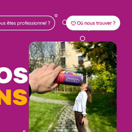
us êtes professionnel ?
Où nous trouver ?
OS
NS