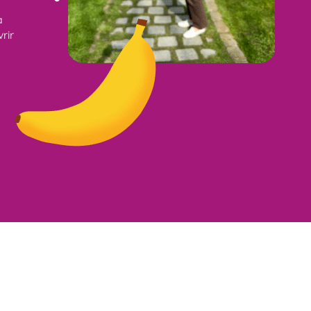
a
rir