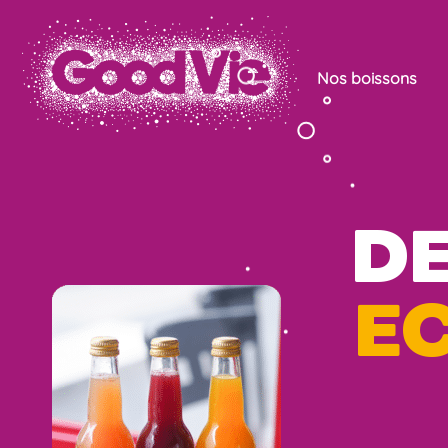
Nos boissons
D
E