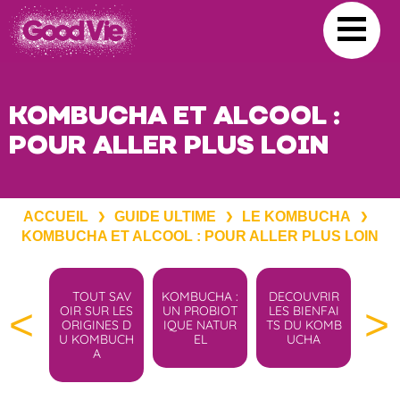
KOMBUCHA ET ALCOOL :
POUR ALLER PLUS LOIN
ACCUEIL
GUIDE ULTIME
LE KOMBUCHA
❯
❯
❯
KOMBUCHA ET ALCOOL : POUR ALLER PLUS LOIN
T SAV
KOMBUCHA :
DECOUVRIR
DECOUVIRIR
KO
<
>
UR LES
UN PROBIOT
LES BIENFAI
LES DANGER
ET 
INES D
IQUE NATUR
TS DU KOMB
S DU KOMB
PO
MBUCH
EL
UCHA
UCHA
PL
A