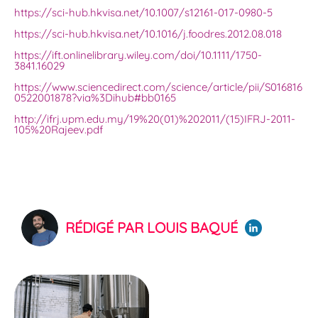
https://sci-hub.hkvisa.net/10.1007/s12161-017-0980-5
https://sci-hub.hkvisa.net/10.1016/j.foodres.2012.08.018
https://ift.onlinelibrary.wiley.com/doi/10.1111/1750-
3841.16029
https://www.sciencedirect.com/science/article/pii/S016816
0522001878?via%3Dihub#bb0165
http://ifrj.upm.edu.my/19%20(01)%202011/(15)IFRJ-2011-
105%20Rajeev.pdf
RÉDIGÉ PAR LOUIS BAQUÉ