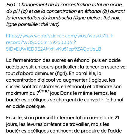
Fig.1 : Changement de la concentration total en acide,
du pH (a) et de la concentration en éthanol (b) durant
la fermentation du kombucha (ligne pleine : thé noir,
ligne pointillée : thé vert)
https://www.webofscience.com/wos/woscc/full-
record/WOS:000311592500031?
SID=EUW1ED0E2AMxHvKu51ep9ZAQoUeLB
La
fermentation
des sucres en
éthanol
puis en acide
acétique suit un cours particulier : la teneur en sucre va
tout d’abord diminuer (fig.1). En parallèle, la
concentration d’
alcool
va augmenter (logique, les
sucres sont transformés en
éthanol
) et atteindre son
ème
maximum au 7
jour. Dans le même temps, les
bactéries
acétiques se chargent de convertir l’
éthanol
en acide acétique.
Ensuite, si on poursuit la
fermentation
au-delà de 21
jours, les
levures
arrêtent de travailler, mais les
bactéries
acétiques continuent de produire de l’acide