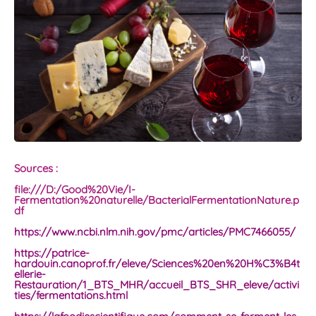
Sources :
file:///D:/Good%20Vie/I-
Fermentation%20naturelle/BacterialFermentationNature.p
df
https://www.ncbi.nlm.nih.gov/pmc/articles/PMC7466055/
https://patrice-
hardouin.canoprof.fr/eleve/Sciences%20en%20H%C3%B4t
ellerie-
Restauration/1_BTS_MHR/accueil_BTS_SHR_eleve/activi
ties/fermentations.html