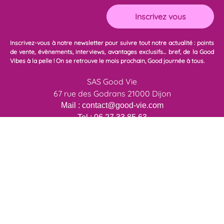
Inscrivez-vous à notre newsletter pour suivre tout notre actualité : points
de vente, évènements, interviews, avantages exclusifs... bref, de la Good
Vibes à la pelle ! On se retrouve le mois prochain, Good journée à tous.
SAS Good Vie
67 rue des Godrans 21000 Dijon
Mail :
contact@good-vie.com
Tel :
06 27 33 85 63
Mentions légales
Politique de confidentialité
Conditions Générales d’utilisation
Copyright © 2023 Good Vie. All rights reserved