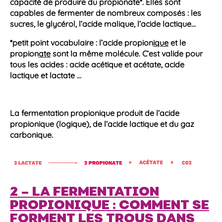
capacité de produire du
propionate
*. Elles sont
capables de fermenter de nombreux composés : les
sucres, le glycérol, l’
acide
malique, l’
acide
lactique…
*petit point vocabulaire : l’
acide
propion
ique
et le
propion
ate
sont la même molécule. C’est valide pour
tous les
acides
:
acide
acétique et acétate,
acide
lactique
et lactate …
La
fermentation propionique
produit de l’
acide
propionique
(logique), de l’
acide
lactique
et du
gaz
carbonique.
2 –
LA FERMENTATION
PROPIONIQUE : COMMENT SE
FORMENT LES TROUS DANS